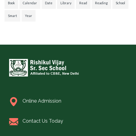
Book
Calendar
Date
Library
Read
Reading
School
Smart
Year
Online Admission
Contact Us Today