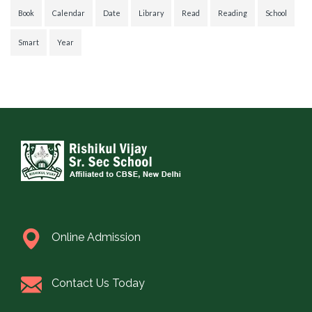
Book
Calendar
Date
Library
Read
Reading
School
Smart
Year
Online Admission
Contact Us Today