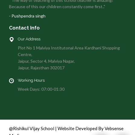
" The way of teaching of this school teacher is amazing!
Because of this our children constantly come first.."
- Pushpendra singh
Contact Info
Our Address
Plot No 1 Malviya Institutonal Area Kardhani Shopping
Centre,
Jaipur, Sector 4, Malviya Nagar,
Jaipur, Rajasthan 302017
Working Hours
Week Days: 07:00-01:30
@Rishikul Vijay School | Website Developed By Vebsense