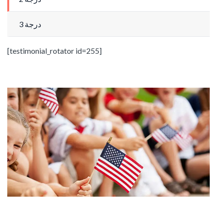
3 درجة
[testimonial_rotator id=255]