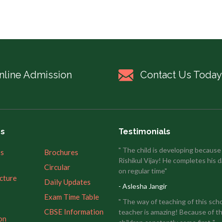
nline Admission
Contact Us Today
es
Testimonials
" The child is developing because
’s
Brochures
Rishikul Vijay! He completes his d
Circular
on regular time"
ucture
Daily Updates
- Aslesha Jangir
Exam Time Table
" The way of teaching of this sch
CBSE Information
teacher is amazing! Because of th
on