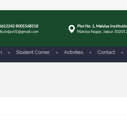
6612242 8005568318
Plot No. 1, Malviya Instituti
ikulvijay01@gmail.com
Malviya Nagar, Jaipur 30201
m
Student Corner
Activities
Contact