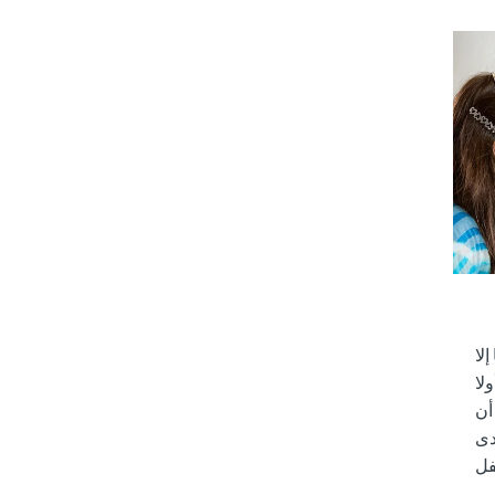
لا
لا
أن
ى