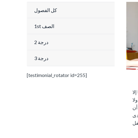
كل الفصول
1st الصف
2 درجة
3 درجة
[testimonial_rotator id=255]
لا
لا
أن
ى