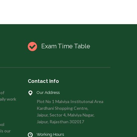
Exam Time Table
Contact Info
 of
Our Address
aily work
Plot No 1 Malviya Institutonal Area
Kardhani Shopping Centre,
Jaipur, Sector 4, Malviya Nagar,
Jaipur, Rajasthan 302017
ool
is our
Working Hours