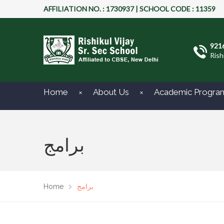
AFFILIATION NO. : 1730937 | SCHOOL CODE : 11359
921
Rish
Home
About Us
Academic Progra
برامج
Home
برامج